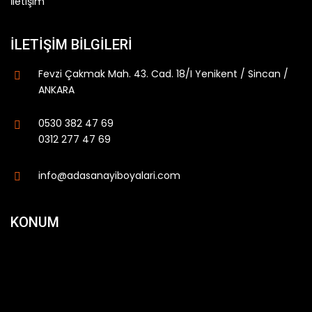
İletişim
İLETIŞIM BILGILERI
Fevzi Çakmak Mah. 43. Cad. 18/I Yenikent / Sincan /
ANKARA
0530 382 47 69
0312 277 47 69
info@adasanayiboyalari.com
KONUM