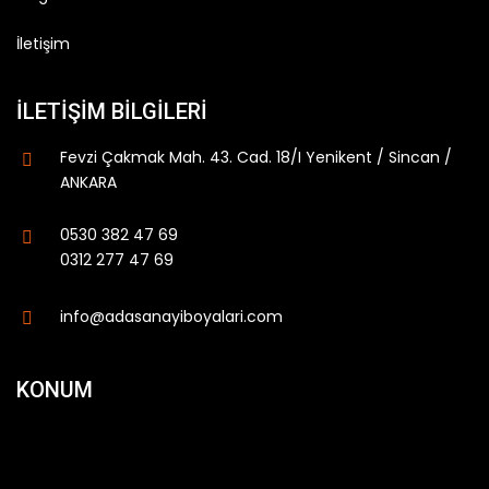
İletişim
İLETIŞIM BILGILERI
Fevzi Çakmak Mah. 43. Cad. 18/I Yenikent / Sincan /
ANKARA
0530 382 47 69
0312 277 47 69
info@adasanayiboyalari.com
KONUM